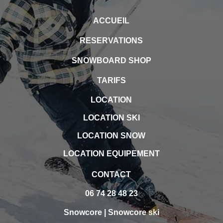
ACCUEIL
RESERVATIONS
SNOWBOARD SHOP
TARIFS
LOCATION
LOCATION SKI
LOCATION SNOW
LOCATION EQUIPEMENT
CONTACT
06 74 28 48 23
Snowcore
|
Snowcore ski